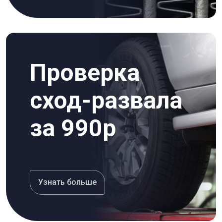
Проверка
сход-развала
за 990р
Узнать больше