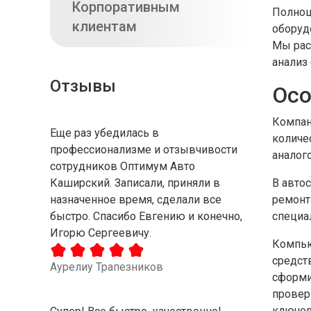
Корпоративным
Полноц
клиентам
оборуд
Мы рас
анализ
Отзывы
Осо
Компан
Еще раз убедилась в
количе
профессионализме и отзывчивости
аналог
сотрудников Оптимум Авто
Каширский. Записали, приняли в
В авто
назначенное время, сделали все
ремонта
быстро. Спасибо Евгению и конечно,
специа
Игорю Сергеевичу.
Компью
средст
Аурелиу Трапезников
сформи
провер
ключев