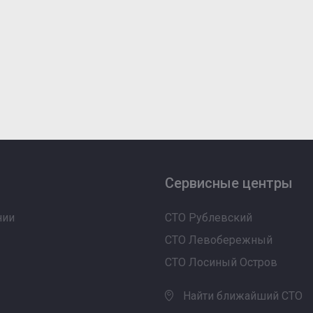
Сервисные центры
нии
СТО Рублевский
СТО Левобережный
СТО Лосиный Остров
Найти ближайший СТО