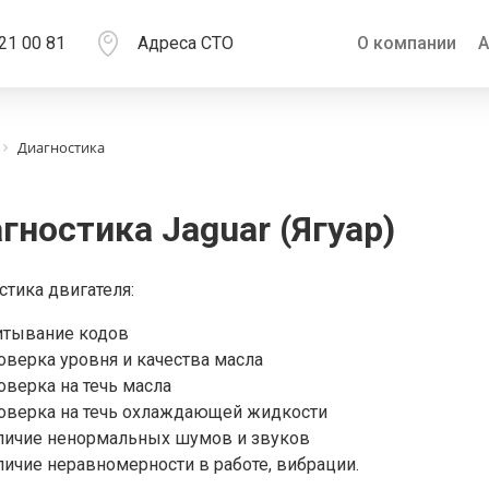
21 00 81
Адреса СТО
О компании
А
Диагностика
гностика Jaguar (Ягуар)
стика двигателя:
итывание кодов
оверка уровня и качества масла
оверка на течь масла
оверка на течь охлаждающей жидкости
личие ненормальных шумов и звуков
личие неравномерности в работе, вибрации.