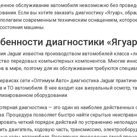
енное обслуживание автомобиля невозможно без провед
овании. Если вы хотите заказать диагностику «Ягуар», обр
полагаем современным техническим оснащением, которое
 состояния машины.
бенности диагностики «Ягуа
ия Jaguar известна производством автомобилей класса «л
ство передовых компьютерных компонентов. Многие инно
ов в мире, поэтому для их обслуживания требуются специ
сервисах сети «Оптимум Авто» диагностика Jaguar практиче
 и ТО автомобиля. В нее входит как визуальный осмотр, та
лизированном оборудовании.
терная диагностика — это один из наиболее действенных 
ва. Процедура позволяет быстро найти скрытые неисправн
ровать четкий порядок действий по устранению неполадок
ить двигатель, ходовую часть, трансмиссию, электрообору
ые узлы автомобиля. Регулярное проведение такой проце