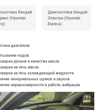
гностика Хендай
Диагностика Хендай
рикс (Hyundai
Элантра (Hyundai
ix)
Elantra)
стика двигателя:
итывание кодов
оверка уровня и качества масла
оверка на течь масла
оверка на течь охлаждающей жидкости
личие ненормальных шумов и звуков
личие неравномерности в работе, вибрации.