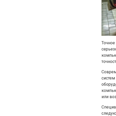
Точное
серьез
компью
точнос
Соврем
систем
оборуд
компью
или во
Специа
следую