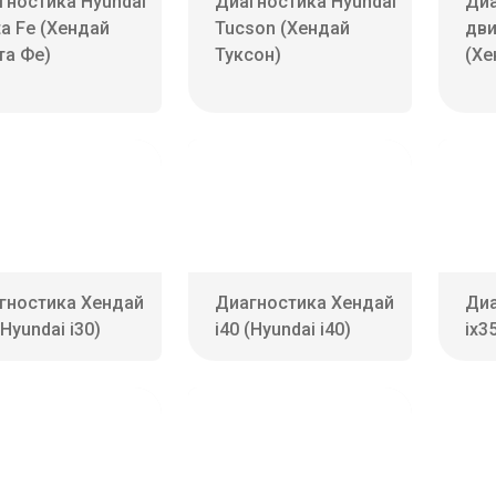
гностика Hyundai
Диагностика Hyundai
Диа
ta Fe (Хендай
Tucson (Хендай
дви
та Фе)
Туксон)
(Хе
гностика Хендай
Диагностика Хендай
Диа
(Hyundai i30)
i40 (Hyundai i40)
ix3