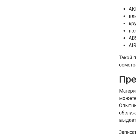
АК
кл
кр
по
ABS
AI
Такой 
осмотр
Пре
Матери
можете
Опытны
обслуж
выдает
Записат