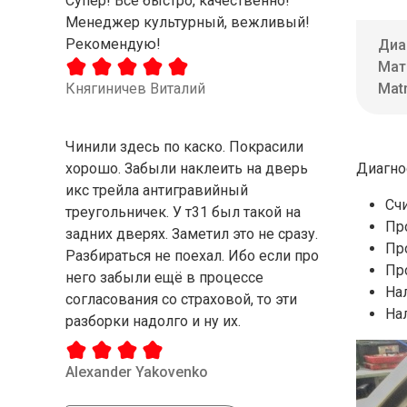
Супер! Все быстро, качественно!
Менеджер культурный, вежливый!
Рекомендую!
Диа
Мат
Княгиничев Виталий
Matr
Чинили здесь по каско. Покрасили
хорошо. Забыли наклеить на дверь
Диагно
икс трейла антигравийный
Сч
треугольничек. У т31 был такой на
Пр
задних дверях. Заметил это не сразу.
Пр
Разбираться не поехал. Ибо если про
Пр
него забыли ещё в процессе
На
согласования со страховой, то эти
На
разборки надолго и ну их.
Alexander Yakovenko