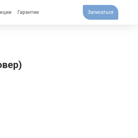
кции
Гарантии
Записаться
овер)