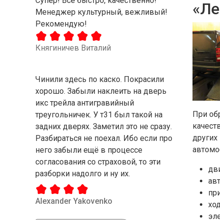
Супер! Все быстро, качественно!
«Ле
Менеджер культурный, вежливый!
Рекомендую!
Княгиничев Виталий
Чинили здесь по каско. Покрасили
хорошо. Забыли наклеить на дверь
икс трейла антигравийный
При об
треугольничек. У т31 был такой на
качест
задних дверях. Заметил это не сразу.
других
Разбираться не поехал. Ибо если про
автомо
него забыли ещё в процессе
согласования со страховой, то эти
дви
разборки надолго и ну их.
ав
пр
Alexander Yakovenko
ход
эл