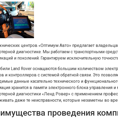
ехнических центров «Оптимум Авто» предлагает владельца
терной диагностике. Мы работаем с транспортными средс
каций и поколений. Гарантируем исключительную точность
били Land Rover оснащаются большим количеством электро
ов и контроллеров с системой обратной связи. Это позвол
димые данные касательно технического и функционального
ация хранится в памяти электронного блока управления и 
терной диагностики «Ленд Ровер» с применением професс
живать даже те неисправности, которые незаметны во вре
имущества проведения комп