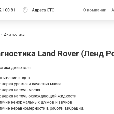
21 00 81
Адреса СТО
О компании
А
Диагностика
гностика Land Rover (Ленд Р
стика двигателя:
итывание кодов
оверка уровня и качества масла
оверка на течь масла
оверка на течь охлаждающей жидкости
личие ненормальных шумов и звуков
личие неравномерности в работе, вибрации.