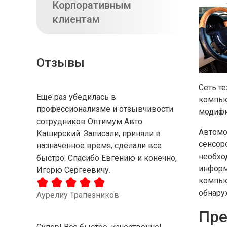
Корпоративным
клиентам
Отзывы
Сеть т
Еще раз убедилась в
компью
профессионализме и отзывчивости
модифи
сотрудников Оптимум Авто
Автомо
Каширский. Записали, приняли в
сенсор
назначенное время, сделали все
необхо
быстро. Спасибо Евгению и конечно,
информ
Игорю Сергеевичу.
компью
обнару
Аурелиу Трапезников
Пре