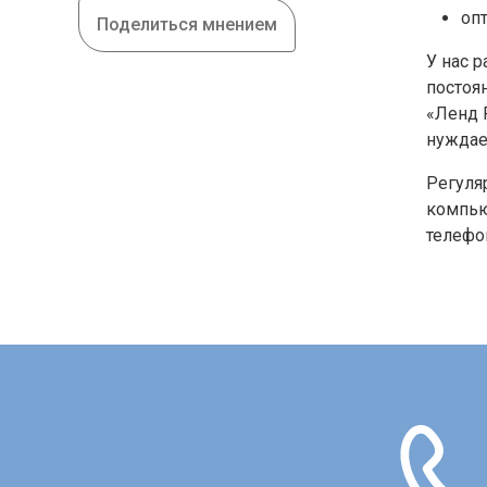
опт
Поделиться мнением
У нас 
постоя
«Ленд 
нуждае
Регуля
компью
телефо