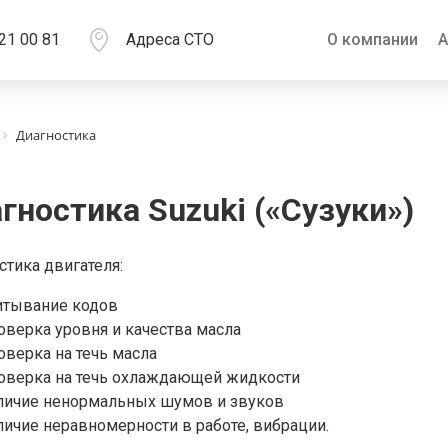
21 00 81
Адреса СТО
О компании
А
Диагностика
гностика Suzuki («Сузуки»)
стика двигателя:
итывание кодов
оверка уровня и качества масла
оверка на течь масла
оверка на течь охлаждающей жидкости
личие ненормальных шумов и звуков
личие неравномерности в работе, вибрации.