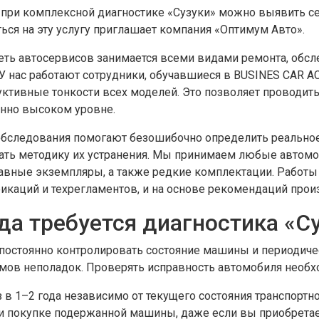
 при комплексной диагностике «Сузуки» можно выявить с
ться на эту услугу приглашает компания «Оптимум Авто».
еть автосервисов занимается всеми видами ремонта, обсл
 У нас работают сотрудники, обучавшиеся в BUSINES CAR 
уктивные тонкости всех моделей. Это позволяет проводить
нно высоком уровне.
обследования помогают безошибочно определить реальное
ать методику их устранения. Мы принимаем любые автомо
авные экземпляры, а также редкие комплектации. Работ
икаций и техрегламентов, и на основе рекомендаций прои
да требуется диагностика «С
постоянно контролировать состояние машины и периодичес
мов неполадок. Проверять исправность автомобиля необх
 в 1–2 года независимо от текущего состояния транспортно
и покупке подержанной машины, даже если вы приобретает