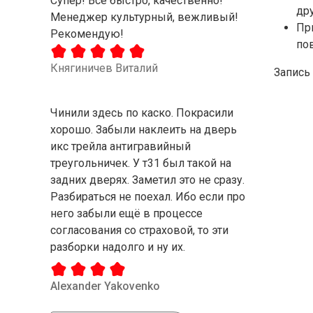
Супер! Все быстро, качественно!
др
Менеджер культурный, вежливый!
Пр
Рекомендую!
по
Княгиничев Виталий
Запись
Чинили здесь по каско. Покрасили
хорошо. Забыли наклеить на дверь
икс трейла антигравийный
треугольничек. У т31 был такой на
задних дверях. Заметил это не сразу.
Разбираться не поехал. Ибо если про
него забыли ещё в процессе
согласования со страховой, то эти
разборки надолго и ну их.
Alexander Yakovenko