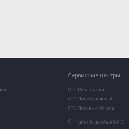
Сервисные центры
нии
СТО Рублевский
СТО Левобережный
СТО Лосиный Остров
Найти ближайший СТО