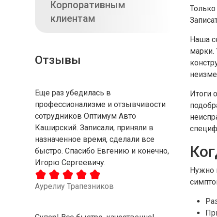
Корпоративным
Только
клиентам
Записа
Наша с
марки.
Отзывы
констр
неизме
Еще раз убедилась в
Итоги 
профессионализме и отзывчивости
подобр
сотрудников Оптимум Авто
неиспр
Каширский. Записали, приняли в
специф
назначенное время, сделали все
Ког
быстро. Спасибо Евгению и конечно,
Игорю Сергеевичу.
Нужно 
симпто
Аурелиу Трапезников
Раз
Пр