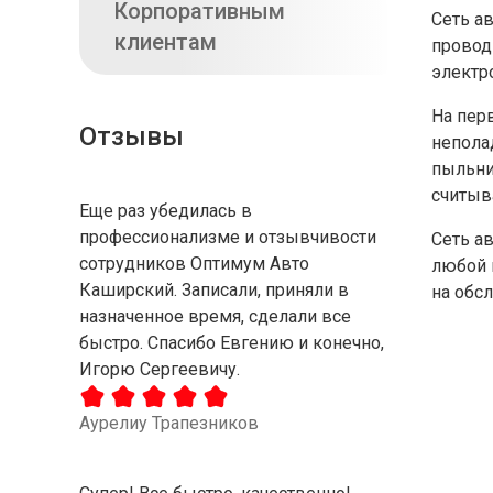
Корпоративным
Сеть а
клиентам
провод
электр
На пер
Отзывы
непола
пыльни
считыв
Еще раз убедилась в
профессионализме и отзывчивости
Сеть а
сотрудников Оптимум Авто
любой 
Каширский. Записали, приняли в
на обс
назначенное время, сделали все
быстро. Спасибо Евгению и конечно,
Игорю Сергеевичу.
Аурелиу Трапезников