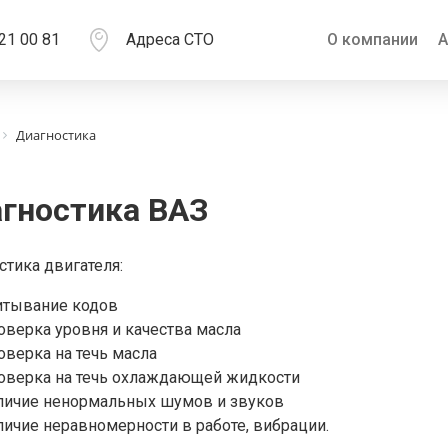
21 00 81
Адреса СТО
О компании
А
Диагностика
гностика ВАЗ
стика двигателя:
итывание кодов
оверка уровня и качества масла
оверка на течь масла
оверка на течь охлаждающей жидкости
личие ненормальных шумов и звуков
личие неравномерности в работе, вибрации.