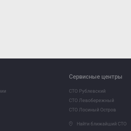
Сервисные центры
нии
СТО Рублевский
СТО Левобережный
СТО Лосиный Остров
Найти ближайший СТО