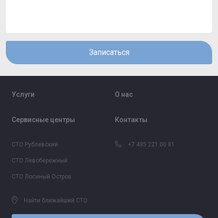
Записаться
Услуги
О нас
Сервисные центры
Контакты
СТО Рублевский
+7 495 221 00 81
СТО Левобережный
СТО Лосиный Остров
Найти ближайший СТО