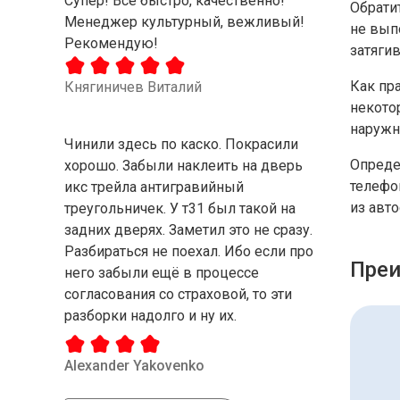
Супер! Все быстро, качественно!
Обрати
Менеджер культурный, вежливый!
не вып
Рекомендую!
затяги
Как пра
Княгиничев Виталий
некото
наружн
Чинили здесь по каско. Покрасили
Опреде
хорошо. Забыли наклеить на дверь
телефо
икс трейла антигравийный
из авт
треугольничек. У т31 был такой на
задних дверях. Заметил это не сразу.
Разбираться не поехал. Ибо если про
Преи
него забыли ещё в процессе
согласования со страховой, то эти
разборки надолго и ну их.
Alexander Yakovenko