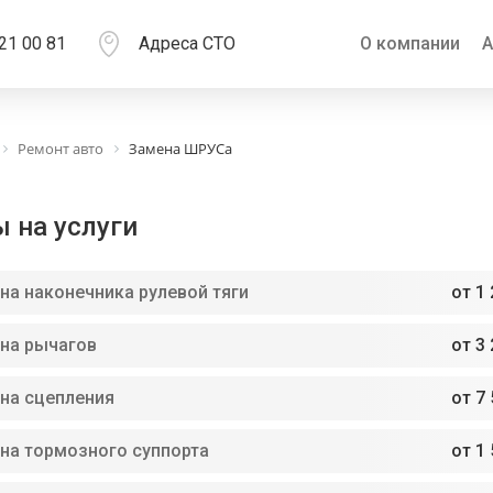
21 00 81
Адреса СТО
О компании
А
Ремонт авто
Замена ШРУСа
 на услуги
на наконечника рулевой тяги
от 1 
на рычагов
от 3 
на сцепления
от 7 
на тормозного суппорта
от 1 