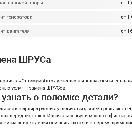
на шаровой опоры
от 1 
нт генератора
от 1 
нт двигателя
от 16
мена ШРУСа
сервисах «Оптимум Авто» успешно выполняются восстановл
рных услуг — замена ШРУСов.
 узнать о поломке детали?
авность шарнира равных угловых скоростей проявляет себ
роны передних колес. Изначально звуки можно зафиксирова
азвития повреждения они появляются и во время прямоли