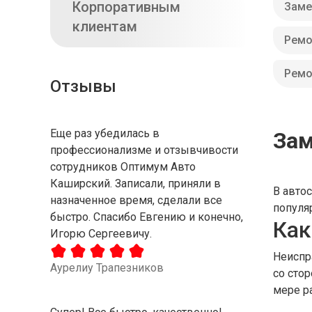
Корпоративным
Заме
клиентам
Ремо
Ремо
Отзывы
Еще раз убедилась в
За
профессионализме и отзывчивости
сотрудников Оптимум Авто
Каширский. Записали, приняли в
В авто
назначенное время, сделали все
популя
быстро. Спасибо Евгению и конечно,
Как
Игорю Сергеевичу.
Неиспр
Аурелиу Трапезников
со сто
мере р