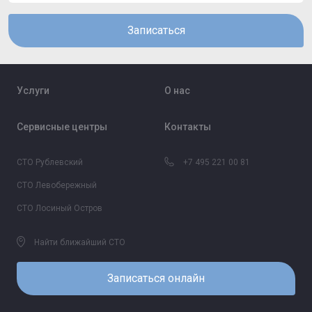
Записаться
Услуги
О нас
Сервисные центры
Контакты
СТО Рублевский
+7 495 221 00 81
СТО Левобережный
СТО Лосиный Остров
Найти ближайший СТО
Записаться онлайн