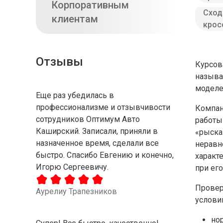
Корпоративным
Сход
клиентам
крос
Отзывы
Курсов
называ
моделе
Еще раз убедилась в
профессионализме и отзывчивости
Компан
сотрудников Оптимум Авто
работы
Каширский. Записали, приняли в
«рыска
назначенное время, сделали все
неравн
быстро. Спасибо Евгению и конечно,
характ
Игорю Сергеевичу.
при ег
Провер
Аурелиу Трапезников
услови
но