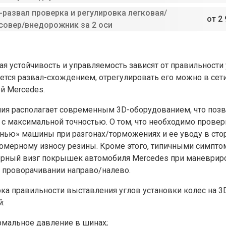
-развал проверка и регулировка легковая/
от 2 
совер/внедорожник за 2 оси
ая устойчивость и управляемость зависят от правильности
ется развал-схождением, отрегулировать его можно в се
й Mercedes.
ия располагает современным 3D-оборудованием, что позв
 с максимальной точностью. О том, что необходимо провер
нью» машины при разгонах/торможениях и ее уводу в стор
омерному износу резины. Кроме этого, типичными симпто
ерный визг покрышек автомобиля Mercedes при маневриро
о проворачивании направо/налево.
ка правильности выставления углов установки колес на 
й:
рмальное давление в шинах;