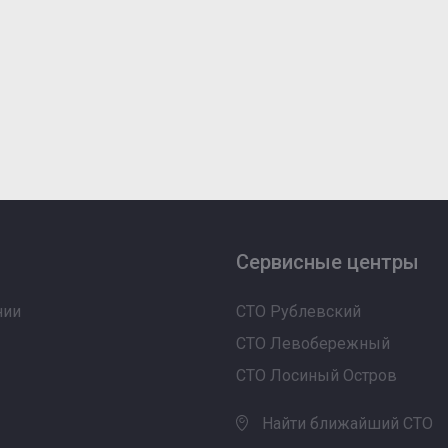
Сервисные центры
нии
СТО Рублевский
СТО Левобережный
СТО Лосиный Остров
Найти ближайший СТО