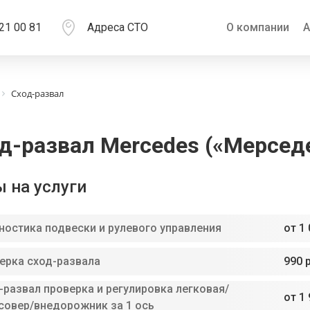
21 00 81
Адреса СТО
О компании
А
Сход-развал
д-развал Mercedes («Мерсед
 на услуги
ностика подвески и рулевого управления
от 1 
ерка сход-развала
990 
-развал проверка и регулировка легковая/
от 1 
совер/внедорожник за 1 ось