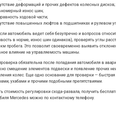
сутствие деформаций и прочих дефектов колесных дисков;
вномерный износ шин;
правность ходовой части;
сутствие повышенных люфтов в подшипниках и рулевом у
сли автомобиль ведет себя безупречно и вопросов относит
ивость в норме, износ шин одинаков), проверять углы ра
 км пробега. Это позволит своевременно выявить отклонени
вное влияние на управляемость машины.
проверка обязательна после попадания автомобиля в авар
но смещение элементов подвески и появление прочих не
ления колес. Еще одно основание для проверки — быстрая 
ами, ухабами и прочими подобными препятствиями.
ть стоимость регулировки схода-развала, получить беспла
биля Mercedes можно по контактному телефону.