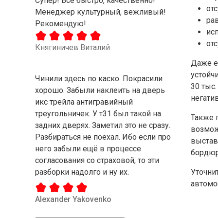
Супер! Все быстро, качественно!
от
Менеджер культурный, вежливый!
ра
Рекомендую!
ис
от
Княгиничев Виталий
Даже е
устойч
Чинили здесь по каско. Покрасили
30 тыс.
хорошо. Забыли наклеить на дверь
негати
икс трейла антигравийный
треугольничек. У т31 был такой на
Также 
задних дверях. Заметил это не сразу.
возмож
Разбираться не поехал. Ибо если про
выстав
него забыли ещё в процессе
бордюр
согласования со страховой, то эти
разборки надолго и ну их.
Уточни
автомо
Alexander Yakovenko