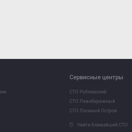
Сервисные центры
нии
СТО Рублевский
СТО Левобережный
СТО Лосиный Остров
Найти ближайший СТО