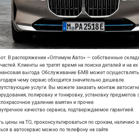
бот. В распоряжении «Оптимум Авто» — собственные склад
частей. Клиенты не тратят время на поиски деталей и на их
нансовая выгода. Обслуживание БМВ может осуществлятьс
агодаря чему сервис обходится значительно дешевле.
путствующие услуги. Вы можете заказать монтаж автосигн
орудования, полировку и тонировку, установку предметов э
спокрасочное удаление вмятин и прочее.
зупречное качество сервиса, подтверждаемое гарантией.
ть цены на ТО, проконсультироваться по срокам, наличию з
ться в автосервис можно по телефону на сайте