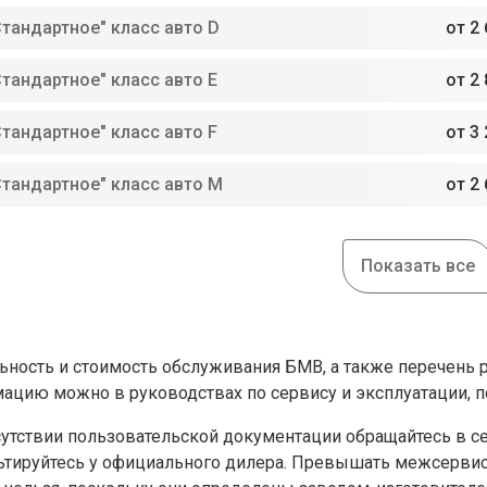
Стандартное" класс авто D
от 2 
Стандартное" класс авто E
от 2 
Стандартное" класс авто F
от 3 
Стандартное" класс авто M
от 2 
Показать все
ьность и стоимость обслуживания БМВ, а также перечень ра
ацию можно в руководствах по сервису и эксплуатации, 
сутствии пользовательской документации обращайтесь в с
ьтируйтесь у официального дилера. Превышать межсервисн