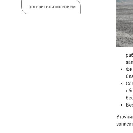
Поделиться мнением
ра
зап
Фи
бл
Со
об
бе
Бе
Уточни
записа