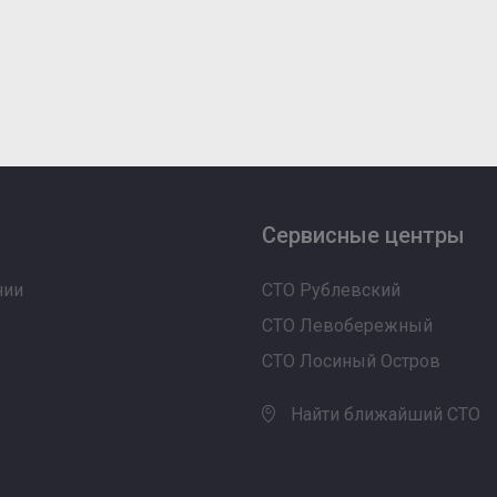
Сервисные центры
нии
СТО Рублевский
СТО Левобережный
СТО Лосиный Остров
Найти ближайший СТО