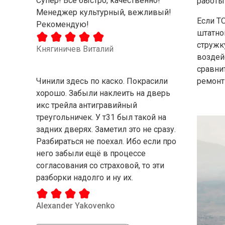
Супер! Все быстро, качественно!
работы
Менеджер культурный, вежливый!
Если Т
Рекомендую!
штатно
стружк
Княгиничев Виталий
воздей
сравни
Чинили здесь по каско. Покрасили
ремонт
хорошо. Забыли наклеить на дверь
икс трейла антигравийный
треугольничек. У т31 был такой на
задних дверях. Заметил это не сразу.
Разбираться не поехал. Ибо если про
него забыли ещё в процессе
согласования со страховой, то эти
разборки надолго и ну их.
Alexander Yakovenko