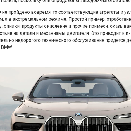
 нельзя, поскольку они определены заводом-изготовителе
О не пройдено вовремя, то соответствующие агрегаты и у
м, а в экстремальном режиме. Простой пример: отработа
у, опилки, продукты окисления и прочие примеси, оказыв
ствие на детали и механизмы двигателя. Это приводит к их
тельно недорогого технического обслуживания придется д
 BMW.