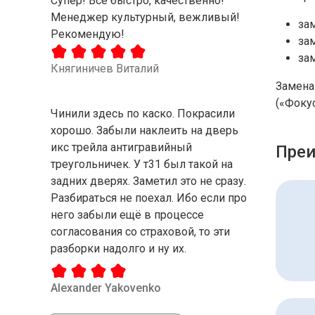
Супер! Все быстро, качественно!
Менеджер культурный, вежливый!
за
Рекомендую!
зам
за
Княгиничев Виталий
Замена 
(«Фокус
Чинили здесь по каско. Покрасили
хорошо. Забыли наклеить на дверь
икс трейла антигравийный
Преи
треугольничек. У т31 был такой на
задних дверях. Заметил это не сразу.
Разбираться не поехал. Ибо если про
него забыли ещё в процессе
согласования со страховой, то эти
разборки надолго и ну их.
Alexander Yakovenko