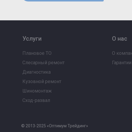
Услуги
О нас
Плановое ТО
О компа
Слесарный ремонт
Гарантии
Диагностика
Кузовной ремонт
Шиномонтаж
Сход-развал
© 2013-2025 «Оптимум Трейдинг»