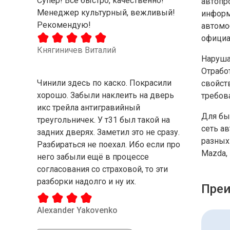
Супер! Все быстро, качественно!
автопр
Менеджер культурный, вежливый!
информ
Рекомендую!
автомо
официа
Княгиничев Виталий
Наруша
Отрабо
Чинили здесь по каско. Покрасили
свойст
хорошо. Забыли наклеить на дверь
требов
икс трейла антигравийный
Для бы
треугольничек. У т31 был такой на
сеть а
задних дверях. Заметил это не сразу.
разных 
Разбираться не поехал. Ибо если про
Mazda, 
него забыли ещё в процессе
согласования со страховой, то эти
разборки надолго и ну их.
Преи
Alexander Yakovenko