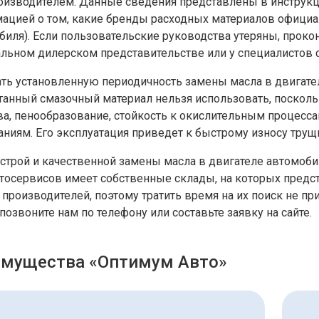
оизводителем. Данные сведения представлены в инструкци
ацией о том, какие бренды расходных материалов офици
биля). Если пользовательские руководства утеряны, прок
льном дилерском представительстве или у специалистов 
ть установленную периодичность замены масла в двигате
танный смазочный материал нельзя использовать, поскол
ва, пенообразование, стойкость к окислительным процес
аниям. Его эксплуатация приведет к быстрому износу трущ
строй и качественной замены масла в двигателе автомоби
втосервисов имеет собственные склады, на которых пред
производителей, поэтому тратить время на их поиск не при
позвоните нам по телефону или составьте заявку на сайте.
мущества «Оптимум Авто»