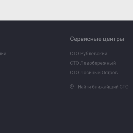
Сервисные центры
нии
СТО Рублевский
СТО Левобережный
СТО Лосиный Остров
Найти ближайший СТО